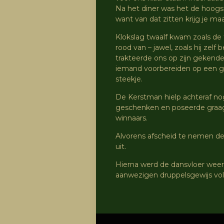
Na het diner was het de hoogst
want van dat zitten krijg je m
Klokslag twaalf kwam zoals de t
rood van – jawel, zoals hij zelf
trakteerde ons op zijn gekende
iemand voorbereiden op een go
steekje.
De Kerstman hielp achteraf n
geschenken en poseerde graag 
winnaars.
Alvorens afscheid te nemen d
uit.
Hierna werd de dansvloer weer
aanwezigen druppelsgewijs vol