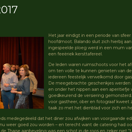
2017
Het jaar eindigt in een periode van sfeer
hoofdmoot. Balando sluit zich hierbij aan
ingespeelde ploeg werd in een mum van 
een feeëriek kersttafereel.
De leden waren ruimschoots voor het af
om ten volle te kunnen genieten van de
iedereen feestelijk verwelkomd door gas
De meegebrachte geschenkjes werden 
en onder het nippen aan een aperitiefje
goedkeurend de versiering gemonsterd. W
voor gastheer, ober en fotograaf kweet z
taak zo met het dienblad voor zich en he
eds medegedeeld dat het diner zou afwijken van voorgaande ed
 nu weer goed zou worden – en terecht want de catering had o
 de Thaise aanbeveling was een schot in de roos en zeker niet “ta