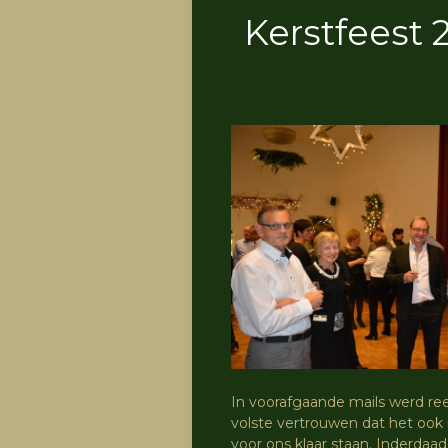
Kerstfeest 
In voorafgaande mails werd re
volste vertrouwen dat het ook
voor ons klaar staan. Inderdaad